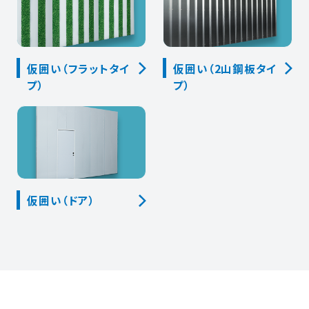
仮囲い（フラットタイ
仮囲い（2山鋼板タイ
プ）
プ）
仮囲い（ドア）