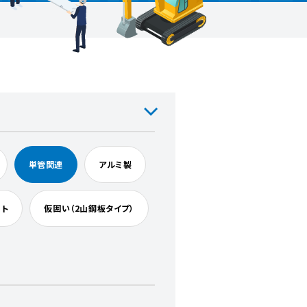
単管関連
アルミ製
ート
仮囲い（2山鋼板タイプ）